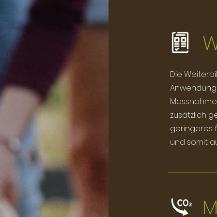
W
Die Weiterbi
Anwendung v
Massnahmen
zusätzlich g
geringeres fi
und somit au
M