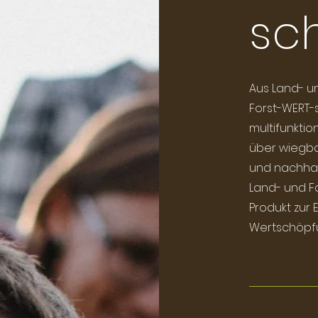
sc
Aus Land- un
Forst-WERT-
multifunktio
über wiegb
und nachhalt
Land- und Fo
Produkt zur 
Wertschöpfu