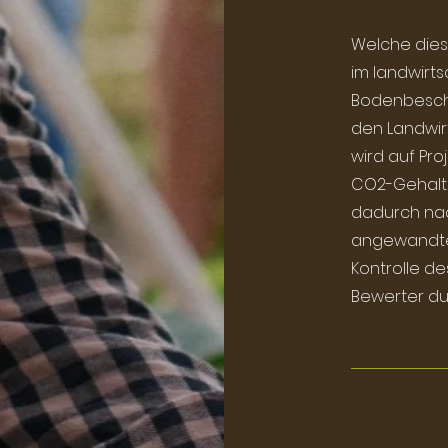
Welche die
im landwirts
Bodenbescha
den Landwirt
wird auf Pr
CO2-Gehalt
dadurch nach
angewandte
Kontrolle d
Bewerter du