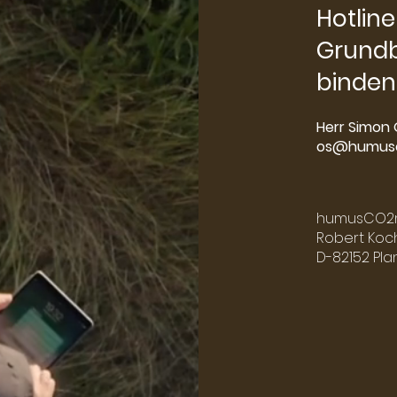
Hotline
Grundb
binden
Herr Simon 
os@humus
humusCO2
Robert Koch
D-82152 Pl