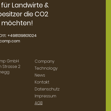
 für Landwirte &
esitzer die CO2
 möchten!
Ott​: +498139801024
comp.com
mp GmbH
Company
 Strasse 2
Technology
anegg
News
Kontakt
Datenschutz
Impressum
AGB