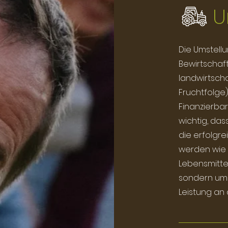
U
Die Umstellu
Bewirtschaf
landwirtscha
Fruchtfolge)
Finanzierbar
wichtig, das
die erfolgr
werden wie 
Lebensmittel
sondern um 
Leistung an 