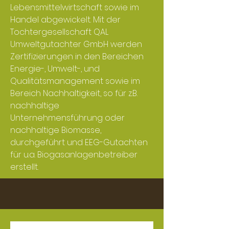
Lebensmittelwirtschaft sowie im
Handel abgewickelt. Mit der
Tochtergesellschaft QAL
Umweltgutachter GmbH werden
Zertifizierungen in den Bereichen
Energie-, Umwelt-, und
Qualitätsmanagement sowie im
Bereich Nachhaltigkeit, so für z.B.
nachhaltige
Unternehmensführung oder
nachhaltige Biomasse,
durchgeführt und EEG-Gutachten
für u.a. Biogasanlagenbetreiber
erstellt.