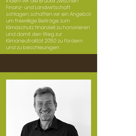
Indem wir die Brücke zwischen
Finanz- und Landwirtschaft
schlagen, schaffen wir ein Angebot
um freiwillige Beiträge zum
Klimaschutz finanziell zu honorieren
und damit den Weg zur
Klimaneutralität 2050 zu fördern
und zu beschleunigen.