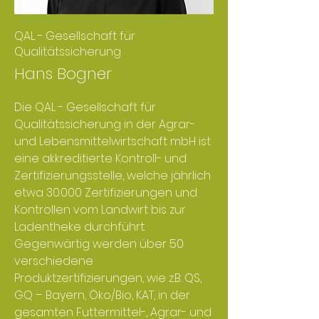
QAL - Gesellschaft für
Qualitätssicherung
Hans Bogner
Die QAL - Gesellschaft für
Qualitätssicherung in der Agrar-
und Lebensmittelwirtschaft mbH ist
eine akkreditierte Kontroll- und
Zertifizierungsstelle, welche jährlich
etwa 30.000 Zertifizierungen und
Kontrollen vom Landwirt bis zur
Ladentheke durchführt.
Gegenwärtig werden über 50
verschiedene
Produktzertifizierungen, wie z.B. QS,
GQ – Bayern, Öko/Bio, KAT, in der
gesamten Futtermittel-, Agrar- und