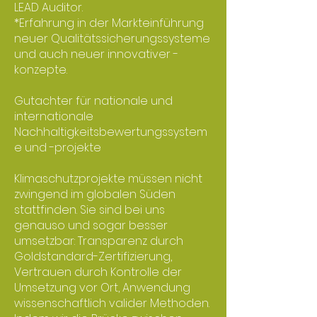
LEAD Auditor.
*Erfahrung in der Markteinführung
neuer Qualitätssicherungssysteme
und auch neuer innovativer -
konzepte.
Gutachter für nationale und
internationale
Nachhaltigkeitsbewertungssystem
e und -projekte
Klimaschutzprojekte müssen nicht
zwingend im globalen Süden
stattfinden. Sie sind bei uns
genauso und sogar besser
umsetzbar: Transparenz durch
Goldstandard-Zertifizierung,
Vertrauen durch Kontrolle der
Umsetzung vor Ort, Anwendung
wissenschaftlich valider Methoden.