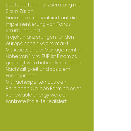
Boutique für Finanzberatung mit
Sitz in Zürich.
Finomics ist spezialisiert auf die
Implementierung von Fonds-
Strukturen und
Projektfinanzierungen für den
europäischen Kapitalmarkt.
Mit Assets under Management in
Höhe von 1 Mrd. EUR ist Finomics
geprägt vom hohen Anspruch an
Nachhaltigkeit und sozialem
Engagement.
Mit Fachexperten aus den
Bereichen Carbon Farming oder
Renewable Energy werden
konkrete Projekte realisiert.