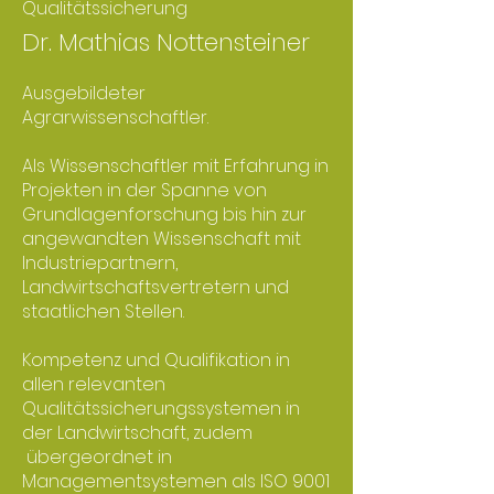
Qualitätssicherung
Dr. Mathias Nottensteiner
Ausgebildeter
Agrarwissenschaftler.
Als Wissenschaftler mit Erfahrung in
Projekten in der Spanne von
Grundlagenforschung bis hin zur
angewandten Wissenschaft mit
Industriepartnern,
Landwirtschaftsvertretern und
staatlichen Stellen.
Kompetenz und Qualifikation in
allen relevanten
Qualitätssicherungssystemen in
der Landwirtschaft, zudem
übergeordnet in
Managementsystemen als ISO 9001