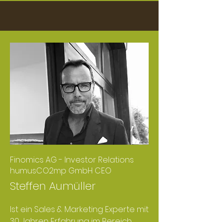
Finomics AG - Investor Relations
humusCO2mp GmbH CEO
Steffen Aumüller
Ist ein Sales & Marketing Experte mit
30 Jahren Erfahrung im Bereich