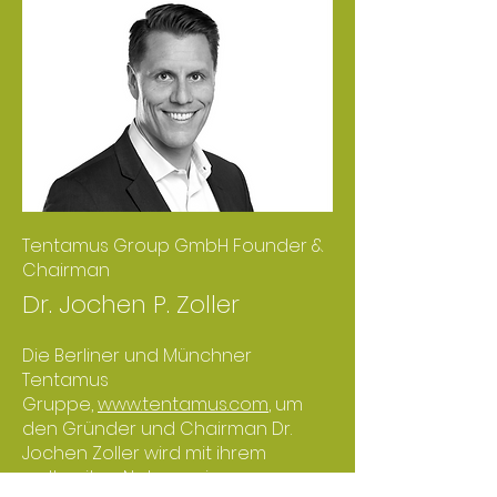
Tentamus Group GmbH Founder &
Chairman
Dr. Jochen P. Zoller
Die Berliner und Münchner
Tentamus
Gruppe,
www.tentamus.com
, um
den Gründer und Chairman Dr.
Jochen Zoller wird mit ihrem
weltweiten Netz an eigenen